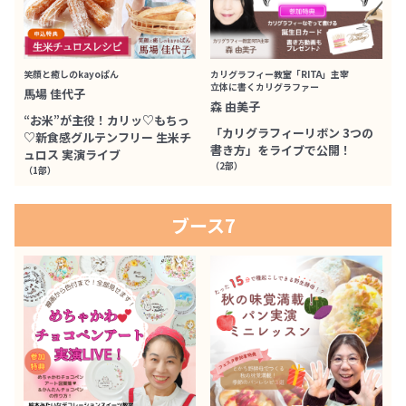
笑顔と癒しのkayoぱん
カリグラフィー教室「RITA」主宰
立体に書くカリグラファー
馬場 佳代子
森 由美子
“お米”が主役！カリッ♡もちっ
「カリグラフィーリボン 3つの
♡新食感グルテンフリー 生米チ
書き方」をライブで公開！
ュロス 実演ライブ
（2部）
（1部）
ブース7