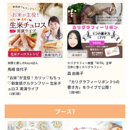
笑顔と癒しのkayoぱん
カリグラフィー教室「RITA」主宰
立体に書くカリグラファー
馬場 佳代子
森 由美子
“お米”が主役！カリッ♡もちっ
「カリグラフィーリボン 3つの
♡新食感グルテンフリー 生米チ
書き方」をライブで公開！
ュロス 実演ライブ
（2部4部）
（1部3部）
ブース7