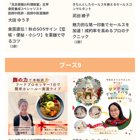
「洗足薬膳お料理教室」主宰
きちんとしたセールスを教えるセールスコ
食医養成スペシャリスト
ンサルタント
国際中医師・国際中医薬膳師
武田 綾子
大田 ゆう子
魅力的な第一印象でセールスを
食医直伝！秋のSOSサイン【空
加速！成約率を高めるプロのテ
咳・便秘・小シワ】を薬膳で守
クニック
るコツ
（2部）
（1部）
ブース9