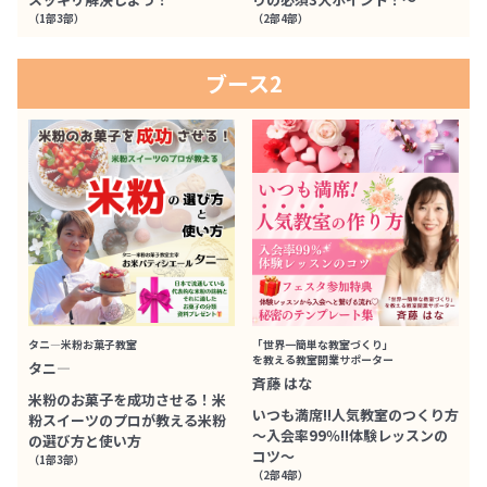
（1部3部）
（2部4部）
ブース2
タニ―米粉お菓子教室
「世界一簡単な教室づくり」
を教える教室開業サポーター
タニ―
斉藤 はな
米粉のお菓子を成功させる！米
いつも満席‼人気教室のつくり方
粉スイーツのプロが教える米粉
～入会率99％‼体験レッスンの
の選び方と使い方
コツ～
（1部3部）
（2部4部）