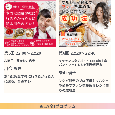
第5回 22:00～22:20
第6回 22:20～22:40
お菓子工房かわい代表
キッチンスタジオRin-copain主宰
パン・フードレシピ開発専門家
川合 あき
柴山 倫子
本当は製菓学校に行きたかった人
レシピ開発のプロ直伝！マルシェ
に送る川合のアレ
や通販でファンを集めるレシピ作
りの成功法
9/27(金)プログラム