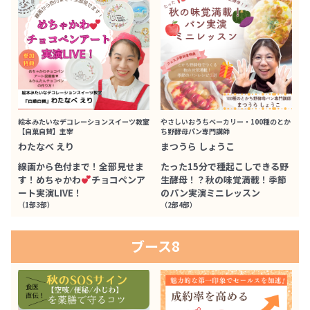
絵本みたいなデコレーションスイーツ教室
やさしいおうちベーカリー・100種のとか
【自菓自賛】主宰
ち野酵母パン専門講師
わたなべ えり
まつうら しょうこ
線画から色付まで！全部見せま
たった15分で種起こしできる野
す！めちゃかわ
チョコペンア
生酵母！？秋の味覚満載！季節
ート実演LIVE！
のパン実演ミニレッスン
（1部3部）
（2部4部）
ブース8