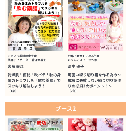
にじいろ薬膳教室主宰
お菓子教室T.ROSA主宰
薬膳ナビゲーター 管理栄養士
にゃんこスイーツ作家
宮島 幸江
高中 優子
乾燥肌！便秘！秋バテ！秋の身
可愛い練り切り猫を作る為の〜
体のトラブルを「飲む薬膳」で
成形に失敗しない練り切り餡作
スッキリ解決しよう！
りの必須3大ポイント！〜
（1部）
（2部）
ブース2