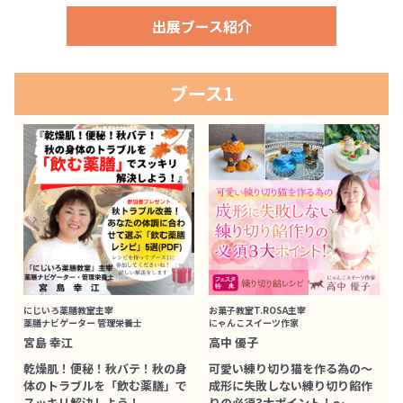
出展ブース紹介
ブース1
にじいろ薬膳教室主宰
お菓子教室T.ROSA主宰
薬膳ナビゲーター 管理栄養士
にゃんこスイーツ作家
宮島 幸江
高中 優子
乾燥肌！便秘！秋バテ！秋の身
可愛い練り切り猫を作る為の〜
体のトラブルを「飲む薬膳」で
成形に失敗しない練り切り餡作
スッキリ解決しよう！
りの必須3大ポイント！〜