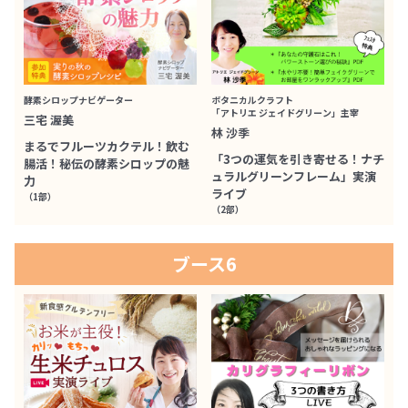
酵素シロップナビゲーター
ボタニカルクラフト
「アトリエ ジェイドグリーン」主宰
三宅 渥美
林 沙季
まるでフルーツカクテル！飲む
「3つの運気を引き寄せる！ナチ
腸活！秘伝の酵素シロップの魅
ュラルグリーンフレーム」実演
力
ライブ
（1部）
（2部）
ブース6