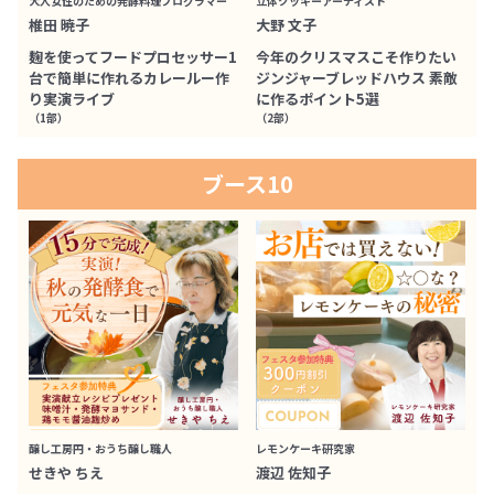
大人女性のための発酵料理プログラマー
立体クッキーアーティスト
椎田 暁子
大野 文子
麹を使ってフードプロセッサー1
今年のクリスマスこそ作りたい
台で簡単に作れるカレールー作
ジンジャーブレッドハウス 素敵
り実演ライブ
に作るポイント5選
（1部）
（2部）
ブース10
醸し工房円・おうち醸し職人
レモンケーキ研究家
せきや ちえ
渡辺 佐知子