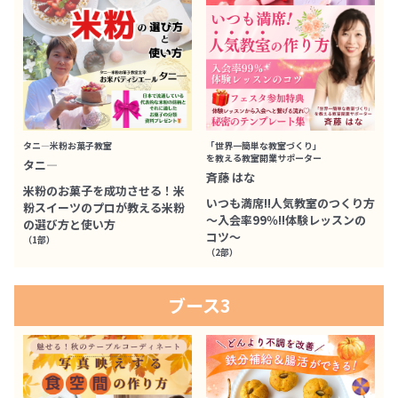
タニ―米粉お菓子教室
「世界一簡単な教室づくり」
を教える教室開業サポーター
タニ―
斉藤 はな
米粉のお菓子を成功させる！米
いつも満席‼人気教室のつくり方
粉スイーツのプロが教える米粉
～入会率99％‼体験レッスンの
の選び方と使い方
コツ～
（1部）
（2部）
ブース3