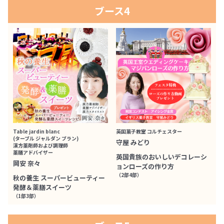
ブース4
Table jardin blanc
英国菓子教室 コルチェスター
(ターブル ジャルダン ブラン)
守屋 みどり
漢方薬剤師および調理師
薬膳アドバイザー
英国貴族のおいしいデコレーシ
岡安 奈々
ョンローズの作り方
（2部4部）
秋の養生 スーパービューティー
発酵＆薬膳スイーツ
（1部3部）