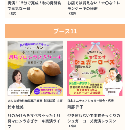
実演！15分で完成！秋の発酵食
お店では買えない！☆〇な？レ
で元気な一日
モンケーキの秘密
（1部）
（2部）
ブース11
大人の植物性和洋菓子教室【四季彩】主宰
日本ミニチュアシュガー協会・代表
鈴木 睦美
阿部 洋子
月のかけらを食べちゃった！月
型を使わないで本物そっくりの
見マロンうさぎケーキ実演ライ
シュガーローズ実演レッスン
ブ
（2部）