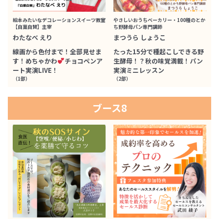
絵本みたいなデコレーションスイーツ教室
やさしいおうちベーカリー・100種のとか
【自菓自賛】主宰
ち野酵母パン専門講師
わたなべ えり
まつうら しょうこ
線画から色付まで！全部見せま
たった15分で種起こしできる野
す！めちゃかわ
チョコペンア
生酵母！？秋の味覚満載！パン
ート実演LIVE！
実演ミニレッスン
（1部）
（2部）
ブース8