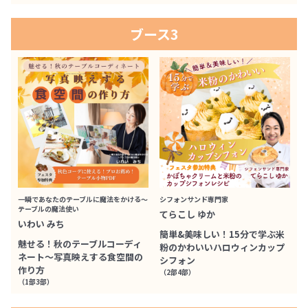
ブース3
一瞬であなたのテーブルに魔法をかける～
シフォンサンド専門家
テーブルの魔法使い
てらこし ゆか
いわい みち
簡単&美味しい！15分で学ぶ米
魅せる！秋のテーブルコーディ
粉のかわいいハロウィンカップ
ネート～写真映えする食空間の
シフォン
作り方
（2部4部）
（1部3部）