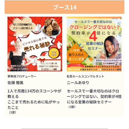
ブース14
夢実現プロデューサー
虹色セールスコンサルタント
佐藤 雅美
ニールあゆり
1人で月商134万のスコーンやが
セールスで一番大切なのはクロ
教える
ージングではない。契約率が4倍
ここまで売れるために私がやっ
になる営業の秘訣セミナー
たこと
（2部）
（1部）