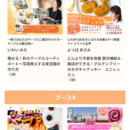
一瞬であなたのテーブルに魔法をかける～
心も体も前向きになれる栄養おやつ教室
テーブルの魔法使い
マイ スマイル主宰
いわい みち
よつば あさみ
魅せる！秋のテーブルコーディ
どんより不調を改善 鉄分補給＆
ネート～写真映えする食空間の
腸活ができる！グルテンフリー
作り方
のカボチャクッキー ミニレッ
（1部）
スン
（2部）
ブース4