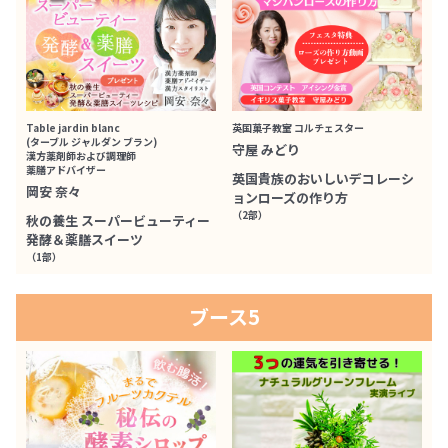
Table jardin blanc
英国菓子教室 コルチェスター
(ターブル ジャルダン ブラン)
守屋 みどり
漢方薬剤師および調理師
薬膳アドバイザー
英国貴族のおいしいデコレーシ
岡安 奈々
ョンローズの作り方
（2部）
秋の養生 スーパービューティー
発酵＆薬膳スイーツ
（1部）
ブース5