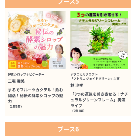
ブース5
酵素シロップナビゲーター
ボタニカルクラフト
「アトリエ ジェイドグリーン」主宰
三宅 渥美
林 沙季
まるでフルーツカクテル！飲む
「3つの運気を引き寄せる！ナチ
腸活！秘伝の酵素シロップの魅
ュラルグリーンフレーム」実演
力
ライブ
（1部3部）
（2部4部）
ブース6