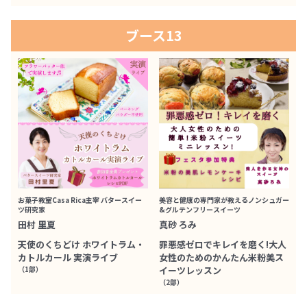
ブース13
お菓子教室Casa Rica主宰 バタースイー
美容と健康の専門家が教えるノンシュガー
ツ研究家
&グルテンフリースイーツ
田村 里夏
真砂 ろみ
天使のくちどけ ホワイトラム・
罪悪感ゼロでキレイを磨く!大人
カトルカール 実演ライブ
女性のためのかんたん米粉美ス
（1部）
イーツレッスン
（2部）