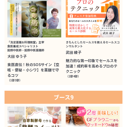
「洗足薬膳お料理教室」主宰
きちんとしたセールスを教えるセールスコ
食医養成スペシャリスト
ンサルタント
国際中医師・国際中医薬膳師
武田 綾子
大田 ゆう子
魅力的な第一印象でセールスを
食医直伝！秋のSOSサイン【空
加速！成約率を高めるプロのテ
咳・便秘・小シワ】を薬膳で守
クニック
るコツ
（2部4部）
（1部3部）
ブース9